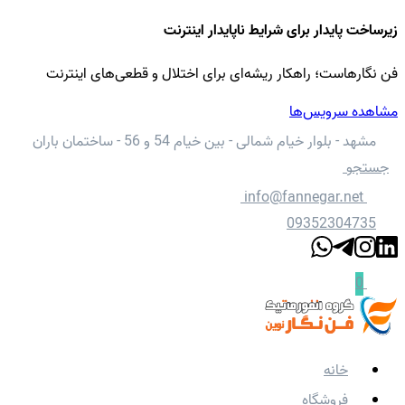
زیرساخت پایدار برای شرایط ناپایدار اینترنت
فن نگارهاست؛ راهکار ریشه‌ای برای اختلال و قطعی‌های اینترنت
مشاهده سرویس‌ها
مشهد - بلوار خیام شمالی - بین خیام 54 و 56 - ساختمان باران
جستجو
info@fannegar.net
09352304735
0
خانه
فروشگاه