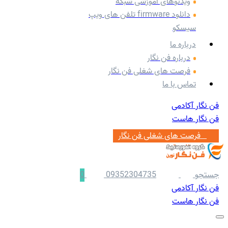
ویدئوهای آموزشی شبکه
دانلود firmware تلفن های ویپ
سیسکو
درباره ما
درباره فن نگار
فرصت های شغلی فن نگار
تماس با ما
فن نگار آکادمی
فن نگار هاست
‌ ‌‌ ‌فرصت های شغلی فن نگار
جستجو
09352304735
0
فن نگار آکادمی
فن نگار هاست