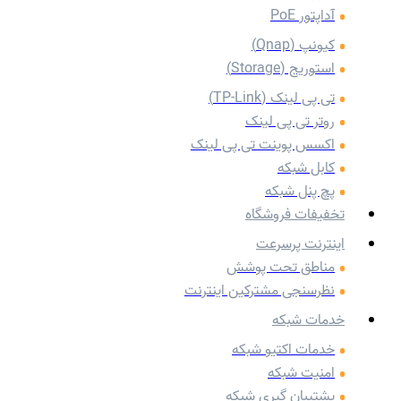
آداپتور PoE
کیونپ (Qnap)
استوریج (Storage)
تی پی لینک (TP-Link)
روتر تی پی لینک
اکسس پوینت تی پی لینک
کابل شبکه
پچ پنل شبکه
تخفیفات فروشگاه
اینترنت پرسرعت
مناطق تحت پوشش
نظرسنجی مشترکین اینترنت
خدمات شبکه
خدمات اکتیو شبکه
امنیت شبکه
پشتیبان گیری شبکه