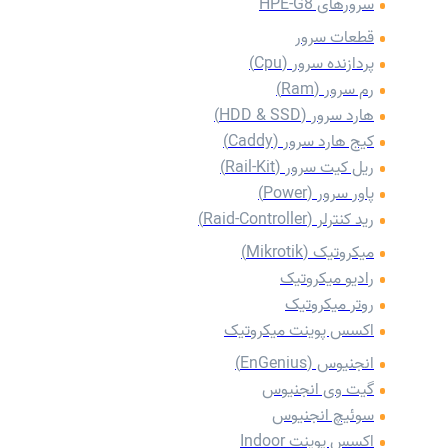
سرورهای HPE-G8
قطعات سرور
پردازنده سرور (Cpu)
رم سرور (Ram)
هارد سرور (HDD & SSD)
کیج هارد سرور (Caddy)
‌ریل کیت سرور (Rail-Kit)
پاور سرور (Power)
رید کنترلر (Raid-Controller)
میکروتیک (Mikrotik)
رادیو میکروتیک
روتر میکروتیک
اکسس پوینت میکروتیک
انجنیوس (EnGenius)
گیت وی انجنیوس
سوئیچ انجنیوس
اکسس پوینت Indoor