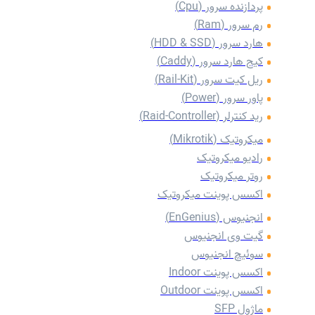
پردازنده سرور (Cpu)
رم سرور (Ram)
هارد سرور (HDD & SSD)
کیج هارد سرور (Caddy)
‌ریل کیت سرور (Rail-Kit)
پاور سرور (Power)
رید کنترلر (Raid-Controller)
میکروتیک (Mikrotik)
رادیو میکروتیک
روتر میکروتیک
اکسس پوینت میکروتیک
انجنیوس (EnGenius)
گیت وی انجنیوس
سوئیچ انجنیوس
اکسس پوینت Indoor
اکسس پوینت Outdoor
ماژول SFP