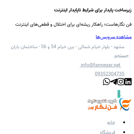
زیرساخت پایدار برای شرایط ناپایدار اینترنت
فن نگارهاست؛ راهکار ریشه‌ای برای اختلال و قطعی‌های اینترنت
مشاهده سرویس‌ها
مشهد - بلوار خیام شمالی - بین خیام 54 و 56 - ساختمان باران
جستجو
info@fannegar.net
09352304735
0
خانه
فروشگاه