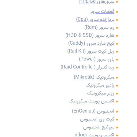
سرورهای HPE-G8
قطعات سرور
پردازنده سرور (Cpu)
رم سرور (Ram)
هارد سرور (HDD & SSD)
کیج هارد سرور (Caddy)
‌ریل کیت سرور (Rail-Kit)
پاور سرور (Power)
رید کنترلر (Raid-Controller)
میکروتیک (Mikrotik)
رادیو میکروتیک
روتر میکروتیک
اکسس پوینت میکروتیک
انجنیوس (EnGenius)
گیت وی انجنیوس
سوئیچ انجنیوس
اکسس پوینت Indoor