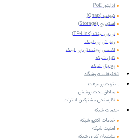
آداپتور PoE
کیونپ (Qnap)
استوریج (Storage)
تی پی لینک (TP-Link)
روتر تی پی لینک
اکسس پوینت تی پی لینک
کابل شبکه
پچ پنل شبکه
تخفیفات فروشگاه
اینترنت پرسرعت
مناطق تحت پوشش
نظرسنجی مشترکین اینترنت
خدمات شبکه
خدمات اکتیو شبکه
امنیت شبکه
پشتیبان گیری شبکه