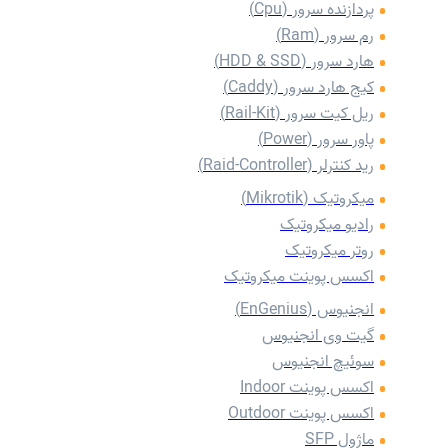
پردازنده سرور (Cpu)
رم سرور (Ram)
هارد سرور (HDD & SSD)
کیج هارد سرور (Caddy)
‌ریل کیت سرور (Rail-Kit)
پاور سرور (Power)
رید کنترلر (Raid-Controller)
میکروتیک (Mikrotik)
رادیو میکروتیک
روتر میکروتیک
اکسس پوینت میکروتیک
انجنیوس (EnGenius)
گیت وی انجنیوس
سوئیچ انجنیوس
اکسس پوینت Indoor
اکسس پوینت Outdoor
ماژول SFP