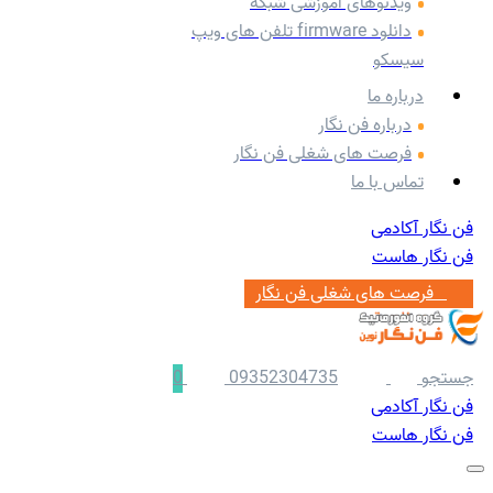
ویدئوهای آموزشی شبکه
دانلود firmware تلفن های ویپ
سیسکو
درباره ما
درباره فن نگار
فرصت های شغلی فن نگار
تماس با ما
فن نگار آکادمی
فن نگار هاست
‌ ‌‌ ‌فرصت های شغلی فن نگار
جستجو
09352304735
0
فن نگار آکادمی
فن نگار هاست