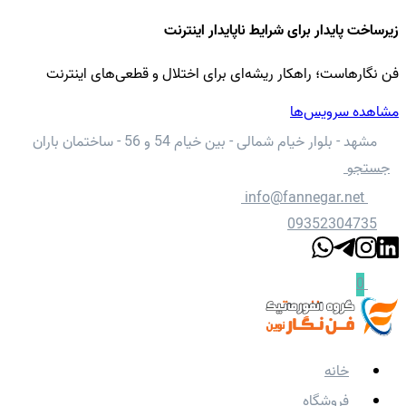
زیرساخت پایدار برای شرایط ناپایدار اینترنت
فن نگارهاست؛ راهکار ریشه‌ای برای اختلال و قطعی‌های اینترنت
مشاهده سرویس‌ها
مشهد - بلوار خیام شمالی - بین خیام 54 و 56 - ساختمان باران
جستجو
info@fannegar.net
09352304735
0
خانه
فروشگاه