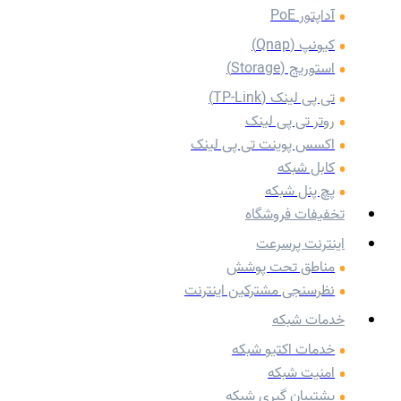
آداپتور PoE
کیونپ (Qnap)
استوریج (Storage)
تی پی لینک (TP-Link)
روتر تی پی لینک
اکسس پوینت تی پی لینک
کابل شبکه
پچ پنل شبکه
تخفیفات فروشگاه
اینترنت پرسرعت
مناطق تحت پوشش
نظرسنجی مشترکین اینترنت
خدمات شبکه
خدمات اکتیو شبکه
امنیت شبکه
پشتیبان گیری شبکه