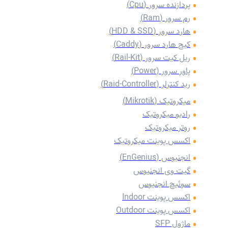
پردازنده سرور (Cpu)
رم سرور (Ram)
هارد سرور (HDD & SSD)
کیج هارد سرور (Caddy)
‌ریل کیت سرور (Rail-Kit)
پاور سرور (Power)
رید کنترلر (Raid-Controller)
میکروتیک (Mikrotik)
رادیو میکروتیک
روتر میکروتیک
اکسس پوینت میکروتیک
انجنیوس (EnGenius)
گیت وی انجنیوس
سوئیچ انجنیوس
اکسس پوینت Indoor
اکسس پوینت Outdoor
ماژول SFP