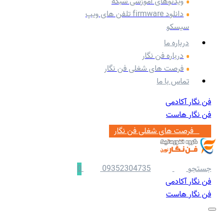
ویدئوهای آموزشی شبکه
دانلود firmware تلفن های ویپ
سیسکو
درباره ما
درباره فن نگار
فرصت های شغلی فن نگار
تماس با ما
فن نگار آکادمی
فن نگار هاست
‌ ‌‌ ‌فرصت های شغلی فن نگار
جستجو
09352304735
0
فن نگار آکادمی
فن نگار هاست