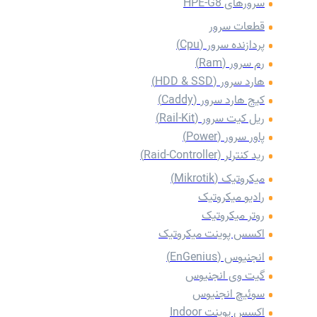
سرورهای HPE-G8
قطعات سرور
پردازنده سرور (Cpu)
رم سرور (Ram)
هارد سرور (HDD & SSD)
کیج هارد سرور (Caddy)
‌ریل کیت سرور (Rail-Kit)
پاور سرور (Power)
رید کنترلر (Raid-Controller)
میکروتیک (Mikrotik)
رادیو میکروتیک
روتر میکروتیک
اکسس پوینت میکروتیک
انجنیوس (EnGenius)
گیت وی انجنیوس
سوئیچ انجنیوس
اکسس پوینت Indoor