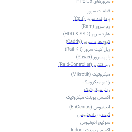
سرورهای HPE-G8
قطعات سرور
پردازنده سرور (Cpu)
رم سرور (Ram)
هارد سرور (HDD & SSD)
کیج هارد سرور (Caddy)
‌ریل کیت سرور (Rail-Kit)
پاور سرور (Power)
رید کنترلر (Raid-Controller)
میکروتیک (Mikrotik)
رادیو میکروتیک
روتر میکروتیک
اکسس پوینت میکروتیک
انجنیوس (EnGenius)
گیت وی انجنیوس
سوئیچ انجنیوس
اکسس پوینت Indoor