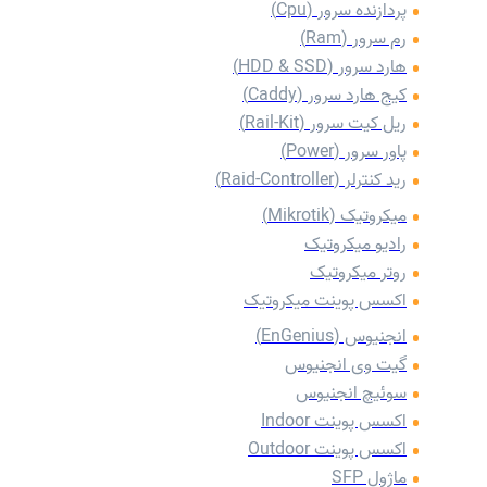
پردازنده سرور (Cpu)
رم سرور (Ram)
هارد سرور (HDD & SSD)
کیج هارد سرور (Caddy)
‌ریل کیت سرور (Rail-Kit)
پاور سرور (Power)
رید کنترلر (Raid-Controller)
میکروتیک (Mikrotik)
رادیو میکروتیک
روتر میکروتیک
اکسس پوینت میکروتیک
انجنیوس (EnGenius)
گیت وی انجنیوس
سوئیچ انجنیوس
اکسس پوینت Indoor
اکسس پوینت Outdoor
ماژول SFP