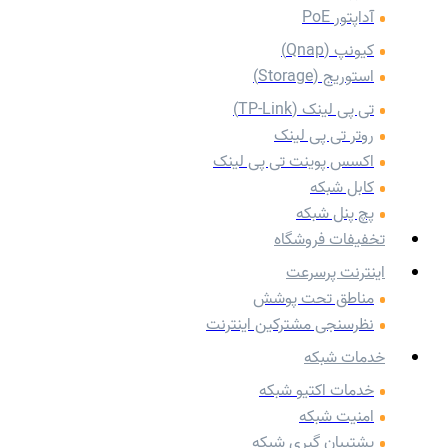
آداپتور PoE
کیونپ (Qnap)
استوریج (Storage)
تی پی لینک (TP-Link)
روتر تی پی لینک
اکسس پوینت تی پی لینک
کابل شبکه
پچ پنل شبکه
تخفیفات فروشگاه
اینترنت پرسرعت
مناطق تحت پوشش
نظرسنجی مشترکین اینترنت
خدمات شبکه
خدمات اکتیو شبکه
امنیت شبکه
پشتیبان گیری شبکه