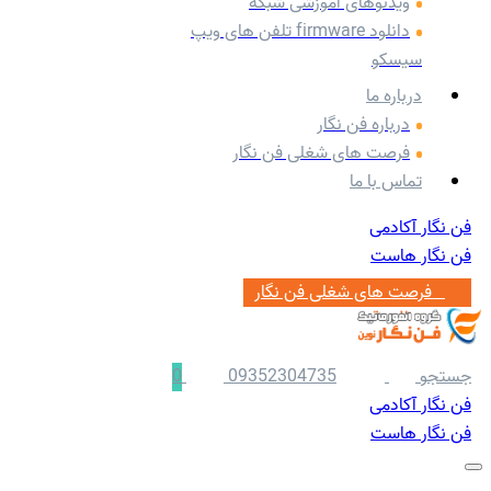
ویدئوهای آموزشی شبکه
دانلود firmware تلفن های ویپ
سیسکو
درباره ما
درباره فن نگار
فرصت های شغلی فن نگار
تماس با ما
فن نگار آکادمی
فن نگار هاست
‌ ‌‌ ‌فرصت های شغلی فن نگار
جستجو
09352304735
0
فن نگار آکادمی
فن نگار هاست