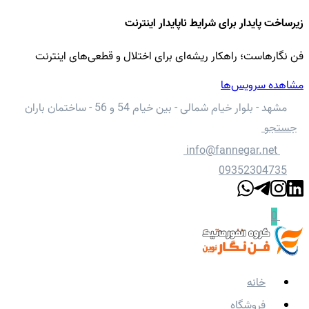
زیرساخت پایدار برای شرایط ناپایدار اینترنت
فن نگارهاست؛ راهکار ریشه‌ای برای اختلال و قطعی‌های اینترنت
مشاهده سرویس‌ها
مشهد - بلوار خیام شمالی - بین خیام 54 و 56 - ساختمان باران
جستجو
info@fannegar.net
09352304735
0
خانه
فروشگاه